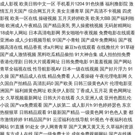
成人影视
欧美日韩中文一区
手机看片1204
91色快播
福利撸影院
激
频1区 91玉足性爱福利影视足交 青青草社区成人在线 福利国产三级av 在线
情五月天国产
综合网五月天
美女主播青草
国产高清不卡视频
四虎
影视
欧美一区在线
操碰视频
五月天婷婷欧美
欧美大BB
国产福利啪
观看污网站 狠狠撸网在线观看 91大神在线视频看看 久草福利毛片 91豆花网
啪
欧洲成人午夜精品
国产精品美乳
男人操蜜桃视频
无码射精网站
18成年人网站
日本高清电影网
男女啪啪午夜视频
免费电影在线观看
站在线观看 激情综合网 91成人进入入口 国产性福利 91日美 四虎AV在线 国
亚洲ab
成人少妇视频导航
91国产小青蛙
国产成年免费网站
国产视
频高清在线
精品香蕉
求a片网址
麻豆tv在线观看
在线撸丝片
91草碰
产滴91页 91海角在线观看 后入黑丝在线播放 韩国表妹自拍 91黑料少妇网站
国产成人激情视频
黑料吃瓜精品偷拍
91大神合集
成人拍拍拍免费
香港伦理剧
日韩大片观看网址
日韩免费电影
91羞羞视频
国产网站
久肏不卡 91九色蝌蚪人妻 久久在线 91性爱小视频 三级片黄色网址 国产精品
青草全福视在线
性导航影视AV
日本一级在线视频
国产好片浮力
91
久操
国产精品成人在线
精品免费看
人人看操碰
午夜伦理电影网
久
久久不卡久久 国产TS人妖在线视频 中日韩无码不卡 国产网站久久 91av福利
久国自产拍精品
高清乱码0
国产欧美
日韩三级黄色A片
伦理电影亚
洲国产
福利姬黄色网址
欧美伊人影院
丁香成人五月花
黄色网网址
视频 精品久久97麻豆 91视频首页入口在线观看 色悠悠网址 超碰3p夫妻小说
女
久草视频最新网址
日韩大片在线看
久久亚洲人成
亚州色图乱伦
小说
国产va免费观看
国产人妖第二
成人影片h
91色婷婷瑟色
东京
婷婷99热婷婷 91社中文字幕 日韩中文字 99青青热re 三级片黄色免费看 国
热狠狠草
日韩精品观看
91最新国产精品
一级黄色网
91色色人妻
都
市激情婷婷
91精品国产91
云涩福利在线导航
91视色
午夜福利在线
产av丝袜 91香蕉久久 午夜福利福利物业 大香蕉Av伊人草草 黑丝AV影院 91
网站
91直播
91处女
伊人网青青草
国产又爽又黄又无
久草福利资源
网
东方成人在线
国产一级免费大片
成年免费视频网站
国产在线播