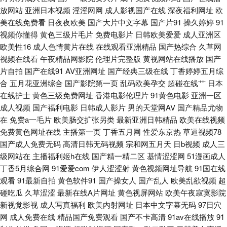
在线丝袜 精品国产自产拍在线观 91看片婬黄大片 欧美性爱一二区 国产午夜
放网站
亚洲日本视频
淫淫网网
成人影视国产在线
深夜福利网址
欧
美在线免费看
日夜夜欧美
国产大片中文字幕
国产片91
操久婷婷
91
视频你懂得
黄色三级片毛片
免费电影片
日韩欧美爱爱
成人亚洲区
经典91福利 91蜜桃视频网站 青青草原社区 wwwsese 偷拍九九热 国产精品
欧美性16
成人色情黄片在线
在线观看亚洲精品
国产热综合
久草网
视频在线看
午夜精品网影院
伦理片完整版
黄视网站在线播放
国产
不卡一区 影音先锋三级伦理 欧美国产日韩色去吧 A片色图 91福利电影导航
片自拍
国产在线91
AV亚洲网址
国产经典三级在线
丁香婷婷五月综
合
五月花亚洲综合
国产影院第一页
乱码欧美孕交
超碰在线艹
日本
日韩不卡在线一本久道 不卡毛片在线视频 午夜精品人妻二区三区 国产91综
在线护士
黄色三级免费网址
香港电影伦理片
91黄色电影
亚洲一区
成人视频
国产福利电影
日韩成人影片
男的天堂网AV
国产精品尤物
合福利 在线天堂9 东方VA在线播放 白丝后入 91传媒国产传媒在线播放 欧美
在
免费a一毛片
欧美肠交扩张另类
最新亚洲日韩精品
欧美在线视频
免费黄色网址在线
主播第一页
丁香五月网
性爱东京热
草逼视频78
A视频 99欧美性爱 丝瓜av 成人1024视频 亚洲AV东方在线 国产精品第5页
国产成人免费无码
高清日韩无码视频
宗和网五月天
日b视频
成人三
级网站在
主播福利姬h在线
国产精一精二区
基情涩涩网
51漫画成人
97免费福利导航 91男女艹 涩婷婷久久网站 wwwav福利 97AV影院 亚洲福利
丁香5月综合网
91爱爱com
伊人涩涩射
黄色视频网址导航
91国在线
观看
91最新自拍
黄色软件91
国产操女人
国产乱人
欧美乱欲视频
超
电影 久草视综合楼 91视频在线日美女免费 日韩在线精品 豆花社区 91麻豆精
碰吃瓜
久草涩涩
最新在线A片网址
黄色视屏网站
欧美午夜寂寞影院
新视觉影视
成人写真福利
欧美内射网址
日本中文字幕无码
97日穴
品久久 五月亭亭A 国产精品51吃瓜黑料 91人妻少妇喷水在线 人妻少妇一线
网
成人免费在线
精品国产免费观看
国产不卡高清
91av在线播放
91