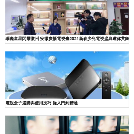
璀璨童星閃耀徽州 安徽廣播電視臺2021新春少兒電視盛典邀你共舞
電視盒子選購與使用技巧 從入門到精通