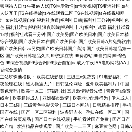
频网站入口
ts午夜av人妖|TS性爱激情|ts性爱视频|TS亚洲社区|ts与
人妖互干|TS在线播放|ts在线观看二区|TS在线视频|ts在线视频网
址|ts在线视频自拍
福利社热逼|福利社日韩|福利社三分钟|福利社色
色|福利社涩情|福利社深夜影院|福利社十八|福利社试看|福利社试看
18禁|福利社试看三分钟
国产欧美另|国产欧美日本|国产欧美日本精
综合视频|国产欧美日本在|国产欧美日韩|国产欧美日韩A片免费软件|
国产欧美日韩va另类|国产欧美日韩国产高清|国产欧美日韩精品第一
区|国产欧美日韩精品久久
99资源在线|99资源站|99自拍网|99综合
色|99综合视频|99综合网|99综合自拍|aa成人午夜|AA电影网站|AA丁
香综合激情
主站蜘蛛池模板：
欧美在线影视
|
三级三a免费费
|
91电影福利
|
午
夜伦理在线
|
黑人操逼大片
|
日韩乱伦网址
|
亚州欧美福利片
|
中国
黄色无码
|
欧美一区二
|
97福利社
|
五月激情影音先锋
|
青青草a免费
线看
|
欧美超碰成人
|
亚洲都市激情
|
欧美老少配性行为
|
伊人成人
|
日本三a级
|
三级黄色电影天堂
|
三级日本网站
|
日韩精品推荐
|
手机
国产在线
|
国产一区二区福利
|
波多野吉衣
|
孕妇在线一区二区
|
国
产在线首页精品
|
国产日本在线视频
|
手机看片国产免费
|
国产日产
欧产精
|
欧洲精品在线观看
|
国产欧美一二三区
|
麻豆黄色网
|
日韩A