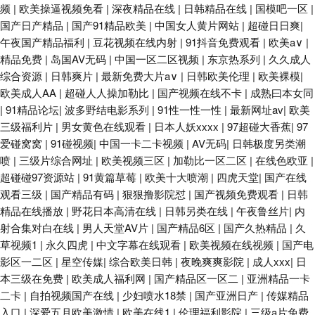
频
|
欧美操逼视频免看
|
深夜精品在线
|
日韩精品在线
|
国模吧一区
|
国产日产精品
|
国产91精品欧美
|
中国女人黄片网站
|
超碰日日爽
|
午夜国产精品福利
|
豆花视频在线内射
|
91抖音免费观看
|
欧美a∨
|
精品免费
|
岛国AV无码
|
中国一区二区视频
|
东京热系列
|
久久成人
综合资源
|
日韩爽片
|
最新免费大片a∨
|
日韩欧美伦理
|
欧美裸模
|
欧美成人AA
|
超碰人人操加勒比
|
国产视频在线不卡
|
成熟曰本女同
|
91精品论坛
|
波多野结电影系列
|
91性一性一性
|
最新网址av
|
欧美
三级福利片
|
男女黄色在线观看
|
日本人妖xxxx
|
97超碰大香蕉
|
97
爱碰窝窝
|
91碰视频
|
中国一卡二卡视频
|
AV无码
|
日韩极度另类潮
喷
|
三级片综合网址
|
欧美视频三区
|
加勒比一区二区
|
在线色欧亚
|
超碰碰97资源站
|
91黄篇草莓
|
欧美十大喷潮
|
四虎天堂
|
国产在线
观看三级
|
国产精品有码
|
狠狠撸影院怼
|
国产视频免费观看
|
日韩
精品在线播放
|
野花日本高清在线
|
日韩另类在线
|
午夜鲁丝片
|
内
射合集对白在线
|
男人天堂AV片
|
国产精品6区
|
国产久热精品
|
久
草视频1
|
永久四虎
|
中文字幕在线观看
|
欧美视频在线视频
|
国产电
影区一二区
|
星空传媒
|
综合欧美日韩
|
夜晚爽爽影院
|
成人xxx
|
日
本三级在免费
|
欧美成人福利网
|
国产精品区一区二
|
亚洲精品一卡
二卡
|
自拍视频国产在线
|
少妇喷水18禁
|
国产亚洲日产
|
传媒精品
入口
|
深爱五月欧美激情
|
欧美在线1
|
伦理福利影院
|
三级a片免费