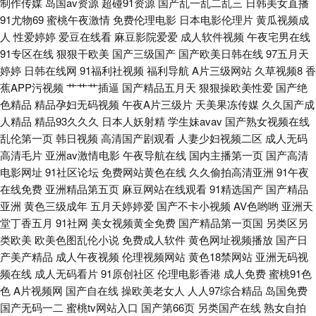
制作传媒
岛国av资源
超碰91资源
国产乱一乱二乱三
日韩美女直播
天 先锋影音自拍 精品丰满熟妇人妻一区 91女神福利视频在线 一区二区成人
91尤物69
蜜桃午夜激情
免费伦理电影
日本电影伦理片
黄瓜视频成
人
性爱婷婷
爱豆在线看
麻豆影院爱爱
成人软件视频
午夜宅男在线
日本欧美 麻豆国产免费福利 91性爱视频在线观看 亚洲福利电影 久久福利欧
91专区在线
狠狠干欧美
国产三级国产
国产欧美日韩在线
97五月天
婷婷
日韩在线网
91福利社视频
福利导航
A片三级网站
久草视频8
香
美性 91秘片网站 日韩AV高清 激情文学人妻中文字幕 www成人夜福利 国产
蕉APP污视频
艹艹艹插逼
国产精品五月天
狠狠操欧美性爱
国产绝
色精品
精品孕妇无码视频
午夜A片三级片
天美果冻传媒
久久国产成
精品一二 91社区免费在线 婷婷伊人大香蕉 国产avv福利播放 91传媒在线观
人精品
精品93久久久
日本人妖射精
学生妹avav
国产熟女视频在线
乱伦第一页
韩日视频
高清国产剧观看
人妻少妇视频二区
成人无码
高清毛片
亚洲av激情电影
午夜导航在线
国内主播第一页
国产高清
看网站大全 日韩AV欧美 九色導航 av导航网第一福利 91TV在线视频 殴美色
电影网址
91社区论坛
免费网站黄色在线
久久偷拍高清亚洲
91午夜
在线免费
亚洲精品第五页
麻豆网站在线观看
91精选国产
国产精品
AAAA wwwcom黄瓜视频 深夜成人影视 日韩一级棒 黑丝三级片 91日日剧网
亚洲
黄色三级成年
五月天婷婷爱
国产不卡小视频
AV色哟哟
亚洲天
堂丁香五月
91社网
美女视频黄全免费
国产精品第一页国
另类区另
91欧tv 夜晚男人资源 欧美特级久久 国产精品地址 91足恋网 91网站观看 少
类欧美
欧美色图乱伦小说
免费成人软件
黄色网址视频播放
国产日
产美产精品
成人午夜视频
伦理视频网站
黄色18禁网站
亚洲无码视
妇自蔚 福利视频a 91年出生的人属啥子 午夜福利视频91 五月花天堂 久久麻
频在线
成人无码看片
91原创社区
伦理电影香港
成人免费
蜜桃91色
色
A片视频网
国产自在线
操欧美老女人
人人97综合精品
岛国免费
豆 91网站免费线上观看 污导航福利 国产精品一不卡 91国产福利视频 欧美亚
国产无码一二
蜜桃tv网站入口
国产第66页
另类国产在线
熟女自拍