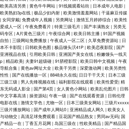
欧美高清另类
|
黄色牛牛网站
|
91线频观看站街
|
日本成年人电影
|
欧美熟妇3p在线
|
极品少妇内射
|
欧美激情羞羞网站
|
干逼麻豆传媒
|
女同穿戴
|
免费成年人视频
|
另类网址
|
激情五月婷婷综合
|
欧美性
爱成人一区
|
午夜免费看片
|
特黄三级毛片
|
国产丰满熟女
|
另类无
码专区
|
A片黄色三级片
|
午夜综合网
|
欧美日韩主播
|
91国产视频
自拍
|
三级网站免费播放
|
午夜成人一区二区
|
久草免费资源站
|
日
本不卡影院
|
日韩欧美色图
|
极品馒头泬41P
|
欧美恋夜影院
|
国产
亚洲视品在线
|
引用欧美日韩
|
亚洲国产美女在线
|
粉嫩馒头一线天
p
|
精品欧美
|
夫妻91超级碰
|
91脐橙影院
|
欧美日韩中文视频
|
午夜
导航合集
|
黄色av网址大全
|
欧美干另类
|
深爱激动网
|
欧美另类性
性性
|
国产在线播放一区
|
8848永久在线
|
日日干干天天
|
日本三级
三级三级
|
男人先锋视频在线
|
福利影院在线观看
|
欧美性爱受
|
精
东无码成人影业
|
国产第4页
|
女人黄色小网站
|
欧美乱伦图片
|
日韩
中文字幕高清
|
操资源站
|
午夜一级
|
国产在线观看资源
|
日韩伦理
电影在线
|
激情文学色
|
尤物一区
|
日本三级美女网站
|
三级片xxxxx
三级片播放网站
|
国产成年人网站0
|
亚洲精品成人网久
|
欧美女人
与动物交
|
高清足球免费观看
|
豆花国产精品熟女
|
男同av无码
|
国
产精品一在
|
丁香五月花网
|
岛国三级在
|
性欧美精品
|
国产精品国