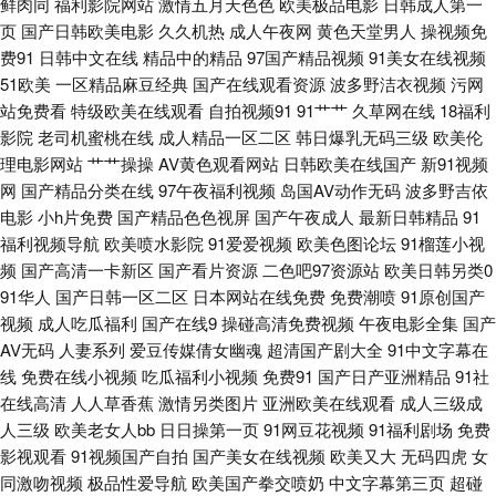
鲜肉同
福利影院网站
激情五月天色色
欧美极品电影
日韩成人第一
伦理电影a片 超踫一区二区 四虎av网 91在线观看视频网址 日韩超碰在线
页
国产日韩欧美电影
久久机热
成人午夜网
黄色天堂男人
操视频免
费91
日韩中文在线
精品中的精品
97国产精品视频
91美女在线视频
wwwsss黄色电影 少妇人妻久久 91在线观看免费 日韩A视频 91新片 五月天
51欧美
一区精品麻豆经典
国产在线观看资源
波多野洁衣视频
污网
站免费看
特级欧美在线观看
自拍视频91
91艹艹
久草网在线
18福利
福利导航 成人cao逼视频导航 日本阿V电影在线观看 国产91绿帽老婆合集
影院
老司机蜜桃在线
成人精品一区二区
韩日爆乳无码三级
欧美伦
理电影网站
艹艹操操
AV黄色观看网站
日韩欧美在线国产
新91视频
91传媒迅雷磁力链接 后入少妇 在线激情91 国产视屏91区 影视先锋色色AV
网
国产精品分类在线
97午夜福利视频
岛国AV动作无码
波多野吉依
电影
小h片免费
国产精品色色视屏
国产午夜成人
最新日韩精品
91
久久精品中文日韩 91免费在线免费观看视频 日韩免费乱轮网站 99久久高清
福利视频导航
欧美喷水影院
91爱爱视频
欧美色图论坛
91榴莲小视
频
国产高清一卡新区
国产看片资源
二色吧97资源站
欧美日韩另类0
免费视频 日韩精品极品 91爽片 人妖自慰 成人福利影院午夜久久 在綫艹擦自
91华人
国产日韩一区二区
日本网站在线免费
免费潮喷
91原创国产
视频
成人吃瓜福利
国产在线9
操碰高清免费视频
午夜电影全集
国产
拍艹擦 国产呦系列31 伊人久大av 国产亚洲欧美日朝成人 91大神车震 久草
AV无码
人妻系列
爱豆传媒倩女幽魂
超清国产剧大全
91中文字幕在
线
免费在线小视频
吃瓜福利小视频
免费91
国产日产亚洲精品
91社
在线高清
人人草香蕉
激情另类图片
亚洲欧美在线观看
成人三级成
视频免费网址 91VA精品久久 狠狠干恩瑞 影音先锋av资源一区 国产视频28p
人三级
欧美老女人bb
日日操第一页
91网豆花视频
91福利剧场
免费
影视观看
91视频国产自拍
国产美女在线视频
欧美又大
无码四虎
女
影音先锋手机AV无码 久久高潮久久精品久 91精品在线观看网页入口 欧美视
同激吻视频
极品性爱导航
欧美国产拳交喷奶
中文字幕第三页
超碰