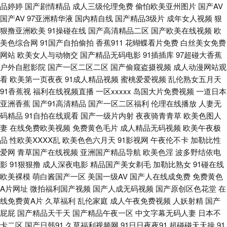
观看 久久国产精品黄毛片 91久久国产精品 麻豆爱爱网 91cn熟女 韩日a级 亚
品婷婷
国产剧情精品
成人三级伦理免费
偷怕欧美亚州图片
国产AV
国产AV
97亚洲精华液
国内精自线
国产精品3级片
成年女人视频
狠
狠撸亚洲欧美
91操碰在线
国产高清精品二区
国产欧美在线视频
欧
洲人妻ntr 国产精品视频九九 日韩色情专区 海角社区福利专区 夜夜骑人人乐
美色综合网
91国产自拍偷拍
香蕉911
花蝴蝶看片免费
白丝美女免费
网站
欧美女人与动物交
国产精品无码电影
91插插库
97超碰大香蕉
豆花网站官网入口 先锋在线资源av 午夜剧场体验一分钟 超碰四虎东方精品
户外自慰影院
国产一区二区二区
国产偷窥盗摄视频
成人动漫网站观
看
欧美第一页夜夜
91成人精品视频
蜜桃爱爱视频
乱伦熟女五月天
四虎官网男人AV 91黄色传媒 在线观看第一区 精品福利AV 大香蕉导航网 91
91香蕉视
福利在线视频直播
一区xxxxx
岛国大片免费视频
一道日本
亚洲香蕉
国产91高清精品
国产一区二区福利
伦理在线播放
人妻无
免费高清视频 超碰操人人 91白丝袜 久久福利国产 影音先锋制服诱惑电影 久
码精品
91自拍在线观看
国产一级片内射
夜夜骑青青草
欧美色图人
妻
在线免费欧美视频
免费黄色毛片
成人精品无码视频
欧美午夜极
久网站链接 69福利社在线 高清性爱炮图麻豆AV 影音先锋在线视频婷婷 日韩
品
性欧美ⅩⅩⅩⅩ乱
欧美色色六月天
91影视网
午夜伦不卡
加勒比性
爱网
青草国产在线视频
亚洲国产精品导航
欧美色淫
波多野结依电
91N视频 92国产免费 男人的天堂人人干 91vv免费视频 黑料视频 日韩一级
影
91狠狠撸
成人深夜电影
精品国产美女剃毛
加勒比熟女
91碰在线
欧美裸模
萌白酱国产一区
美国一级AV
国产人在线成免费
免费黄色
TV 97人妻资源总 欧美久久呦网站 91网站处女 久久国产伊人网 亚洲日韩欧
A片网址
微拍福利国产视频
国产人成无码视频
国产原创区色花堂
在
线免费黄A片
久草福利
乱伦家庭
成人午夜免费视频
人妖射精
国产
美成人 欧美视频在线观看免费 日韩成人网 97资源站超碰 欧美日爱 91人妻人
屁屁
国产精品天干天
国产精品午夜一区
中文字幕无码人妻
日本不
卡二区
国产日韩91
久草福利视频网
91日日夜夜91
超碰碰天天操
91