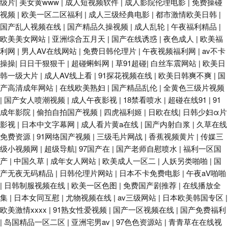
级片
|
美女黄www
|
成人短视频软件
|
成人影院伦理电影
|
免费操碰
视频
|
欧美一区二区福利
|
成人三级经典电影
|
都市激情欧美日韩
|
国产乱人视频在线
|
国产精品久操视频
|
成人乱轮
|
午夜福利精品
|
欧美美女网站
|
亚洲综合五月天
|
国产在线诱惑
|
夜色成人
|
欧美福
利网
|
男人AV在线网站
|
免费日韩伦理片
|
午夜视频福利网
|
av不卡
操操
|
日日干狠狠干
|
超碰蝌蚪网
|
草91超碰
|
白丝车震网站
|
欧美日
韩一级大片
|
成人AV线上看
|
91探花视频在线
|
欧美日韩爽不爽
|
国
产高清成年网站
|
在线欧美熟妇
|
国产精品乱伦
|
全黄色三级片视频
|
国产女人喷潮视频
|
成人午夜影视
|
18禁看喷水
|
超碰在线91
|
91
成年影院
|
偷拍自拍国产视频
|
四虎福利姬
|
日欧在线
|
日韩少妇α片
影视
|
日本中文字幕网
|
成人看片黄a在线
|
国产内射白浆
|
久草在线
免费资源
|
91网络国产视频
|
三级毛片网战
|
香蕉视频黄片
|
传媒三
级小视频网
|
超级导航
|
97国产在
|
国产老师自慰喷水
|
福利一区国
产
|
中国久草
|
成年女人网站
|
欧美成人一区二
|
人妖另类啪啪
|
国
产无夜无码精品
|
日韩伦理片网站
|
日本不卡免费电影
|
午夜aV啪啪
|
日韩制服视频在线
|
欧美一区色图
|
免费国产剧推荐
|
在线播放全
集
|
日本女同互慰
|
尤物视频在线
|
av三级网站
|
日本欧美韩国专区
|
欧美激情xxxx
|
91熟女性爱视频
|
国产一区视频在线
|
国产免费福利
|
岛国精品一区二区
|
亚洲宅男av
|
97色色资源站
|
青青草在在线视