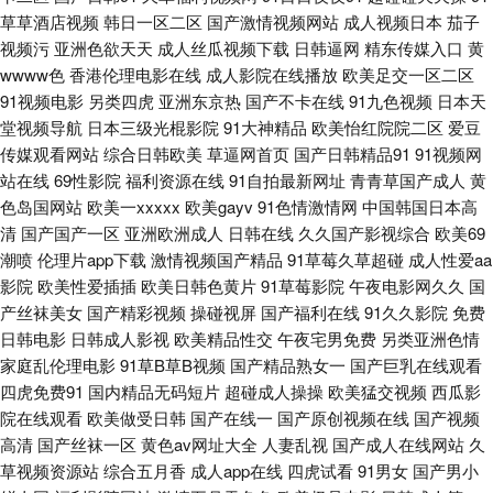
人爽 久久99性爱 91夫妻论坛视频 韩曰A片观看 91久久九色蝌蚪 久久香蕉
草草酒店视频
韩日一区二区
国产激情视频网站
成人视频日本
茄子
视频污
亚洲色欲天天
成人丝瓜视频下载
日韩逼网
精东传媒入口
黄
98p 91官网 久久视频在线观看 91tv原创视频在线观看 国产91av资源 三级网
wwww色
香港伦理电影在线
成人影院在线播放
欧美足交一区二区
91视频电影
另类四虎
亚洲东京热
国产不卡在线
91九色视频
日本天
站在线国产 www狠狠插 日韩毛片区在线 阿V在线 日韩伦理在线视频 欧韩日
堂视频导航
日本三级光棍影院
91大神精品
欧美怡红院院二区
爱豆
传媒观看网站
综合日韩欧美
草逼网首页
国产日韩精品91
91视频网
高清AV在线 91视频观看% 久久婷婷精品 91tv成人 在线不卡的AV网址 91原
站在线
69性影院
福利资源在线
91自拍最新网址
青青草国产成人
黄
色岛国网站
欧美一xxxxx
欧美gayv
91色情激情网
中国韩国日本高
清
国产国产一区
亚洲欧洲成人
日韩在线
久久国产影视综合
欧美69
创社区 91成人进入入口 黑料AV国产在线 亚洲不卡av在线播放 国产日本精品
潮喷
伦理片app下载
激情视频国产精品
91草莓久草超碰
成人性爱aa
影院
欧美性爱插插
欧美日韩色黄片
91草莓影院
午夜电影网久久
国
久久 伊人网久 国产性福利 91社视频神马 色撸撸色 91在线免费视频观看 日
产丝袜美女
国产精彩视频
操碰视屏
国产福利在线
91久久影院
免费
日韩电影
日韩成人影视
欧美精品性交
午夜宅男免费
另类亚洲色情
韩国产在线精品 91热资源站错所 欧美专区手机在线 91视频观看网站 九一综
家庭乱伦理电影
91草B草B视频
国产精品熟女一
国产巨乳在线观看
四虎免费91
国内精品无码短片
超碰成人操操
欧美猛交视频
西瓜影
合含羞草 91成人TS人妖另类 精品国产不卡一区 91传媒福利片 国产偷在线
院在线观看
欧美做受日韩
国产在线一
国产原创视频在线
国产视频
高清
国产丝袜一区
黄色av网址大全
人妻乱视
国产成人在线网站
久
香蕉黄色免费网站 91九色蝌蚪视频 日韩无码一卡 97免费福利导航 欧美日韩
草视频资源站
综合五月香
成人app在线
四虎试看
91男女
国产男小