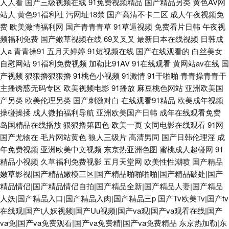
人人看
国产三级视频在线
91免费视频精品
国产精品另类
黄色AV网
站人
黄色91福利社
污网址18禁
国产高清不卡二区
成人午夜视频免
费
欧美激情福利网
国产青青青草
91草逼视频
免费看片日韩
午夜视
频福利免费
国产嫩草视频在线
69叉叉叉
最新日本在线视频
日韩成
人a
青青操91
五月天婷婷
91短视频在线
国产在线观看的
白丝美女
自慰网站
91福利免费视频
加勒比91AV
91在线观看
黄网站av在线
国
产视频
狠狠擼狠狠擼
91桃色小视频
91激情
91干啪啪
青青操青青干
主播诱惑无码专区
欧美视频电影
91播放
麻豆桃色网站
亚洲欧美国
产另类
欧美伦理另类
国产刺激对白
在线观看91精品
欧美成年视频
操碰操揉
成人微拍福利导航
亚洲欧美国产日韩
成年在线观看免费
岛国精品在线播放
狠狠撸第四色
欧美一页
女同电影在线观看
91网
国产尤物在
毛片网站黄色
狼人三级片
高清男同
国产日韩伦理淫
成
年免费视频
亚洲欧美中文视频
东京热亚洲色图
蜜桃成人超碰网
91
精品小视频
久草福利免费视影
五月天堂网
欧美性性潮喷
国产精品
嫩草影视|国产精品嫩模三区|国产精品啪啪啪啪|国产精品破处|国产
精品情侣|国产精品情侣自拍|国产精品全新|国产精品人妻|国产精品
人妖|国产精品入口|国产精品入肉|国产精品三p
国产Tv欧美Tv|国产tv
在线观|国产t人妖视频|国产Uu视频|国产va观|国产va观看在线|国产
va免|国产va免费观看|国产va免费精|国产va免费精品
东京热加勒|东