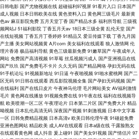
日韩电影
国产尤物视频在线
超碰福利97视屏
91看片入口
日本国产
成人视频
日本日韩欧美在线
黄色资料入口
黄色网三级毛片
最新黄
色av
麻豆影院免费
五月天堂丁香
国产精品水多
福利所导航
三级视
频网站J
51福利影院
丁香五月天av
18日本三级全黄
乱伦天堂
国产
在线短视频
丁香五月丁香婷婷
91精品又
爱豆传媒下载
丁香九月国
产主播
美女网站视频黄
A片com
美女福利在线观看
狼人激情网
伦
理片香港
极品福利导航
黄色三级最新免费
91嫩草国产
午夜成年人
网站
免费国产高清视频
91草莓
丝瓜视频污成人
国产亚洲视品在线
国产玖玖
国产免费毛不卡片
久久无码
国产精品网络
孕妇无码在线
91手机论坛
91视频新地址
91日逼
午夜啪视频
91啪水蜜桃网
国产二
区无码
91日韩在线观看
西瓜影院视频全集
国产孕妇无码视频
国产
在线福利
国产在线日皮片
午夜神马伦理
毛片网站美女
AV福利激情
毛片
黄色网在线播放
91视频免费在线
91午夜在线
福利在线视频导
航
欧美喷潮一区二区
午夜理论片
日本第二片区
国产免费大片
精品
呦视频
日本乱伦高清无码
深夜国产视频
91刺激视频
日本中文字幕
一区
日韩免费精品视频
日本高清v
欧美日韩伦理午夜
91碰超免费
亚洲色图网站
精品欧美
成人AV在线观看
日本a级在线
干露脸熟女
在线观看黄色网
成人抖音
爰上碰91
国产美女91视频
国产情侣片
97