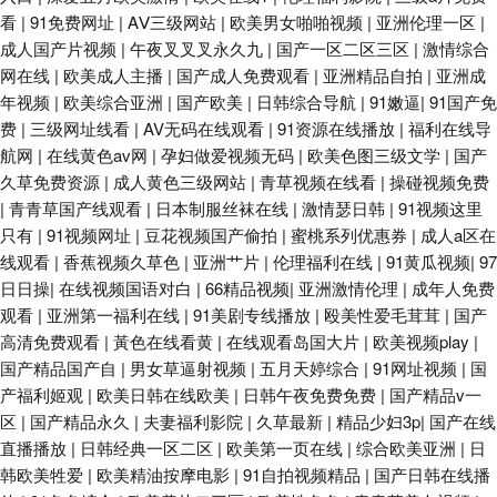
看
|
91免费网址
|
AⅤ三级网站
|
欧美男女啪啪视频
|
亚洲伦理一区
|
成人国产片视频
|
午夜叉叉叉永久九
|
国产一区二区三区
|
激情综合
网在线
|
欧美成人主播
|
国产成人免费观看
|
亚洲精品自拍
|
亚洲成
年视频
|
欧美综合亚洲
|
国产欧美
|
日韩综合导航
|
91嫩逼
|
91国产免
费
|
三级网址线看
|
AV无码在线观看
|
91资源在线播放
|
福利在线导
航网
|
在线黄色av网
|
孕妇做爱视频无码
|
欧美色图三级文学
|
国产
久草免费资源
|
成人黄色三级网站
|
青草视频在线看
|
操碰视频免费
|
青青草国产线观看
|
日本制服丝袜在线
|
激情瑟日韩
|
91视频这里
只有
|
91视频网址
|
豆花视频国产偷拍
|
蜜桃系列优惠券
|
成人a区在
线观看
|
香蕉视频久草色
|
亚洲艹片
|
伦理福利在线
|
91黄瓜视频
|
97
日日操
|
在线视频国语对白
|
66精品视频
|
亚洲激情伦理
|
成年人免费
观看
|
亚洲第一福利在线
|
91美剧专线播放
|
殴美性爱毛茸茸
|
国产
高清免费观看
|
黃色在线看黄
|
在线观看岛国大片
|
欧美视频play
|
国产精品国产自
|
男女草逼射视频
|
五月天婷综合
|
91网址视频
|
国
产福利姬观
|
欧美日韩在线欧美
|
日韩午夜免费免费
|
国产精品v一
区
|
国产精品永久
|
夫妻福利影院
|
久草最新
|
精品少妇3p
|
国产在线
直播播放
|
日韩经典一区二区
|
欧美第一页在线
|
综合欧美亚洲
|
日
韩欧美牲爱
|
欧美精油按摩电影
|
91自拍视频精品
|
国产日韩在线播