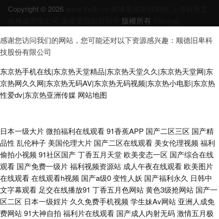
Copyright © 2026
www.tfxdh.cn
廣播電視節目制作
上海辰景文
化傳媒有限公司
廣播電視節目制作
版權所有
Sitemap
感谢您访问我们的网站，您可能还对以下资源感兴趣：顺德旧卑科
技股份有限公司
东京热手机在线|东京热天堂精品|东京热天堂久久|东京热天堂网|东
京热网久久网|东京热无码AV|东京热无码视频|东京热小电影|东京热
性爱dv|东京热亚洲传媒
网站地图
91色蝌蚪真实 久久国产精品草网 国产情侣自拍在线92 91N免费网站 福利导
日本一级大片
微拍福利在线观看
91香蕉APP
国产二区三区
国产精
品性
乱伦种子
美国伦理大片
国产二区在线观看
美女伦理视频
福利
航老司机 伪娘TS AV激情天堂 欧美特黄特色免费 97人妻观看 人人干人人妻
偷拍小视频
91社区国产
丁香五月天堂
欧美变态一区
国产综合在线
观看
国产免费一级片
福利视频资源站
成人午夜在线观看
欧美图片
69 91专区探花 91原创大神 欧州A片 91网址导航 人妻丝袜二区 91亚洲精品
在线观看
在线观看h视频
国产a级0
变性人妖
国产福利永久
日韩中
文字幕观看
足交在线播放91
丁香五月色网站
黄色3级抢网站
国产一
婷婷在线 日韩深夜肏逼啪啪啪 色爸爸福利导航 美日韩无码 91黄色视频在线
区二区
日本一级婬片
久久免费手机视频
学生妹Av网站
亚洲人成免
费网站
91大神自拍
福利片在线观看
国产成人内射无码
激情五月极