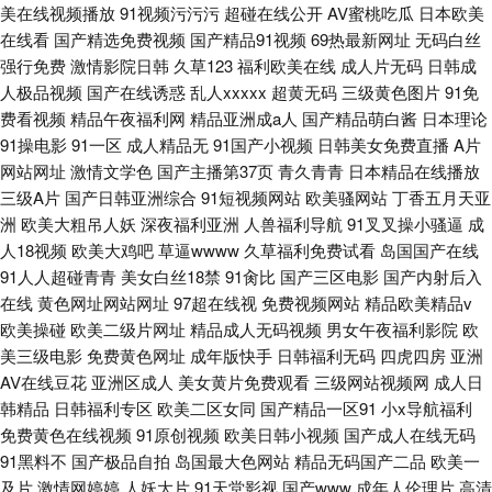
美在线视频播放
91视频污污污
超碰在线公开
AV蜜桃吃瓜
日本欧美
在线看
国产精选免费视频
国产精品91视频
69热最新网址
无码白丝
强行免费
激情影院日韩
久草123
福利欧美在线
成人片无码
日韩成
人极品视频
国产在线诱惑
乱人xxxxx
超黄无码
三级黄色图片
91免
费看视频
精品午夜福利网
精品亚洲成a人
国产精品萌白酱
日本理论
91操电影
91一区
成人精品无
91国产小视频
日韩美女免费直播
A片
网站网址
激情文学色
国产主播第37页
青久青青
日本精品在线播放
三级A片
国产日韩亚洲综合
91短视频网站
欧美骚网站
丁香五月天亚
洲
欧美大粗吊人妖
深夜福利亚洲
人兽福利导航
91叉叉操小骚逼
成
人18视频
欧美大鸡吧
草逼wwww
久草福利免费试看
岛国国产在线
91人人超碰青青
美女白丝18禁
91肏比
国产三区电影
国产内射后入
在线
黄色网址网站网址
97超在线视
免费视频网站
精品欧美精品v
欧美操碰
欧美二级片网址
精品成人无码视频
男女午夜福利影院
欧
美三级电影
免费黄色网址
成年版快手
日韩福利无码
四虎四房
亚洲
AV在线豆花
亚洲区成人
美女黄片免费观看
三级网站视频网
成人日
韩精品
日韩福利专区
欧美二区女同
国产精品一区91
小x导航福利
免费黄色在线视频
91原创视频
欧美日韩小视频
国产成人在线无码
91黑料不
国产极品自拍
岛国最大色网站
精品无码国产二品
欧美一
及片
激情网婷婷
人妖大片
91天堂影视
国产www
成年人伦理片
高清