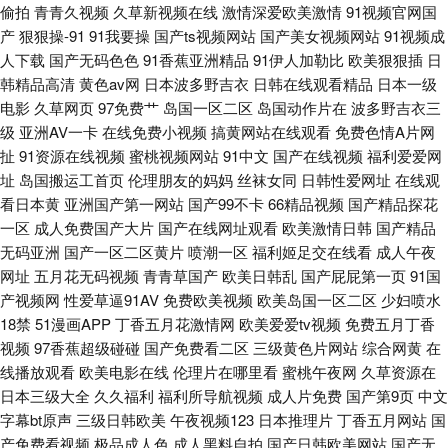
偷拍
青青久视频
久草新视频在线
激情深爱欧美激情
91视频官网国
洲日精品 wwwsss欧美 91豆花成人 欧美日韩成人精品 爱豆视频在线看 伊人
产
狠狠操-91
91我要操
国产ts视频网站
国产美女视频网站
91视频成
人下载
国产无码色色
91香蕉亚洲精品
91伊人加勒比
欧美狠狠插
日
大香蕉AV网站 久操免费观看 91视频91啪啪 色色亚洲 国产二区在线播放 91
韩精品高清
黄色av网
日本波多野吉衣
日韩在线观看精品
日本一级
电影
久草网页
97免费艹
岛国一区二区
岛国动作片在
波多野吉衣三
国产原创出厂电影 性爱探花 欧美国产国产激情 东京热AV网站导航 91豆花原
级
亚洲AV一卡
在线免费小视频
搞黄网站在线观看
免费色情A片网
扯
91资源在线视频
蜜桃视频网站
91中文
国产在线视频
福利爱爱网
创 欧美最新精品一区 韩国性爱 91色情主站 色色综合日韩国产 国产午夜福利
址
岛国搬运工首页
伦理朋友的妈妈
丝袜女同
日韩性爱网址
在线观
看日本黄
亚洲国产第一网站
国产99不卡
66精品视频
国产精品探花
av 91免费网站 色色啪啪91 精品久久97麻豆 91视频网页 婷婷她六月天最新
一区
成人免费国产大片
国产在线网址观看
欧美激情日韩
国产精品
无码亚洲
国产一区二区黄片
喷潮一区
福利姬足交在线看
成人午夜
网址
五月花无码视频
青青草国产
欧美日韩乱
国产屁屁第一页
91国
产视频网
性爱草逼91AV
免费欧美视频
欧美岛国一区二区
少妇喷水
18禁
51漫画APP
丁香五月花激情网
欧美爱爱tv视频
免费五月丁香
视频
97香蕉超级碰碰
国产免费看二区
三级黄色片网站
综合网黄
在
线播放观看
欧美电影在线
伦理片在哪里看
蜜桃午夜网
久草资源在
日本三级大全
久久福利
福利所导航视频
成人片免费
国产第9页
中文
字幕bt原声
三级日韩欧美
午夜视频123
日本推理片
丁香五月网站
国
产免费看视频
极品成人色
成人黑料自拍
国产日韩欧美网站
国产无