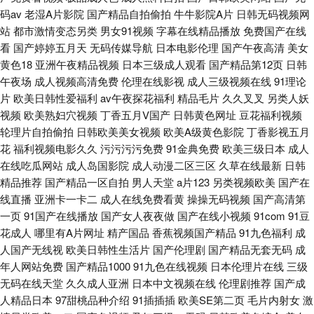
码av
老湿A片影院
国产精品自拍偷拍
牛牛影院A片
日韩无码视频网
站
都市激情变态另类
男女91视频
字幕在线精品播放
免费国产在线
看
国产婷婷五月天
无码传媒导航
日本电影伦理
国产午夜高清
美女
黄色18
亚洲午夜精品视频
日本三级成人观看
国产精品第12页
日韩
午夜场
成人视频高清免费
伦理在线影视
成人三级视频在线
91理论
片
欧美日韩性爱福利
av午夜探花福利
精品毛片
久久叉叉
另类人妖
视频
欧美熟妇穴视频
丁香五月V国产
日韩黄色网址
豆花福利视频
轮理片自拍偷拍
日韩欧美美女视频
欧美A级黄色影院
丁香影视五月
花
福利视频电影久久
污污污污免费
91金典免费
欧美三级日本
成人
在线吃瓜网站
成人岛国影院
成人动漫二区三区
久草在线最新
日韩
精品推荐
国产精品一区自拍
男人天堂
a片123
另类视频欧美
国产在
线直播
亚洲卡一卡二
成人在线免费看黄
操操无码视频
国产高清第
一页
91国产在线播放
国产女人夜夜做
国产在线小视频
91com
91豆
花成人
哪里有A片网址
精产国品
香蕉视频国产精品
91九色福利
成
人国产无线视
欧美日韩性生活片
国产伦理剧
国产精品无套无码
成
年人网站免费
国产精品1000
91九色在线视频
日本伦理片在线
三级
无码在线天堂
久久成人亚洲
日本中文视频在线
伦理剧推荐
国产成
人精品日本
97甜桃品种介绍
91插插插
欧美SE第二页
毛片内射女
激