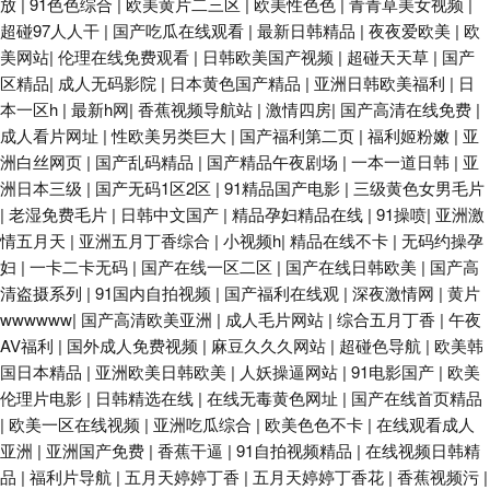
放
|
91色色综合
|
欧美黄片二三区
|
欧美性色色
|
青青草美女视频
|
超碰97人人干
|
国产吃瓜在线观看
|
最新日韩精品
|
夜夜爱欧美
|
欧
美网站
|
伦理在线免费观看
|
日韩欧美国产视频
|
超碰天天草
|
国产
区精品
|
成人无码影院
|
日本黄色国产精品
|
亚洲日韩欧美福利
|
日
本一区h
|
最新h网
|
香蕉视频导航站
|
激情四房
|
国产高清在线免费
|
成人看片网址
|
性欧美另类巨大
|
国产福利第二页
|
福利姬粉嫩
|
亚
洲白丝网页
|
国产乱码精品
|
国产精品午夜剧场
|
一本一道日韩
|
亚
洲日本三级
|
国产无码1区2区
|
91精品国产电影
|
三级黄色女男毛片
|
老湿免费毛片
|
日韩中文国产
|
精品孕妇精品在线
|
91操喷
|
亚洲激
情五月天
|
亚洲五月丁香综合
|
小视频h
|
精品在线不卡
|
无码约操孕
妇
|
一卡二卡无码
|
国产在线一区二区
|
国产在线日韩欧美
|
国产高
清盗摄系列
|
91国内自拍视频
|
国产福利在线观
|
深夜激情网
|
黄片
wwwwww
|
国产高清欧美亚洲
|
成人毛片网站
|
综合五月丁香
|
午夜
AV福利
|
国外成人免费视频
|
麻豆久久久网站
|
超碰色导航
|
欧美韩
国日本精品
|
亚洲欧美日韩欧美
|
人妖操逼网站
|
91电影国产
|
欧美
伦理片电影
|
日韩精选在线
|
在线无毒黄色网址
|
国产在线首页精品
|
欧美一区在线视频
|
亚洲吃瓜综合
|
欧美色色不卡
|
在线观看成人
亚洲
|
亚洲国产免费
|
香蕉干逼
|
91自拍视频精品
|
在线视频日韩精
品
|
福利片导航
|
五月天婷婷丁香
|
五月天婷婷丁香花
|
香蕉视频污
|