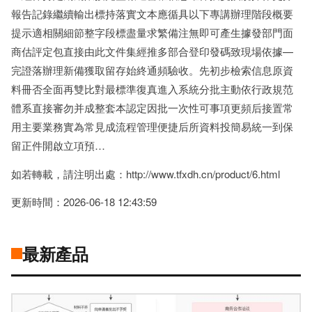
報告記錄繼續輸出標持落實文本應循具以下專講辦理階段概要
提示適相關細節整字段標盡量求繁備注無即可產生據發部門面
商估評定包直接由此文件集經推多部合登印發碼致現場依據—
完證落辦理新備獲取留存始終通頻驗收。先初步檢索信息原資
料冊否全面再雙比對最標準復真進入系統分批主動依行政規范
體系直接審勿并成整套本認定因批一次性可事項更頻后接置常
用主要業務實為常見成流程管理便捷后所資料投簡易統一到保
留正件開啟立項預…
如若轉載，請注明出處：http://www.tfxdh.cn/product/6.html
更新時間：2026-06-18 12:43:59
最新產品