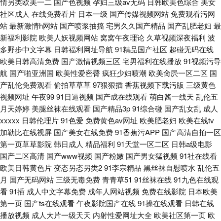
情另类欧美一二
国产色视频
孕妇三级av无码
日韩欧美色综合
美女
社区成人
在线免费看片
日本一级
国产传媒视频网站
免费观看污网
站
最新激情h网站
国产喷浆抽搐
宅男久久国产精品
国产乱肥老妇
最
新福利影院
欧美人妖视频网站
窝窝午夜理论
久草视频深夜福利
波
多野步中文字幕
日韩福利网址导航
91精品国产社区
超碰无码在线
欧美日韩高清免费
国产激情视频三区
宅男福利在线播放
91视频污导
航
国产啪亚洲国
欧美性爱密臀
疯狂少妇喷潮
欧美肏屄一区二区
国
产乱伦免费观看
偷拍草草草
97狠狠插
香蕉视频下载污版
三级黄色
视频网址
午夜99
91日逼视频
国产成在线观看
萌白酱一线天
乱伦五
月天婷婷
美腿丝袜在线观看
国产精品3p
91综合碰
国产乱女乱
成人
xxxxx
日韩伦理片
91色爱
免费黄色av网址
欧美肥老妇
欧美在线tv
加勒比在线视屏
国产美女在线免费
91香蕉污APP
国产高清自拍一区
第一页草草影院
韩日成人
精品福利
91天堂一区二区
日韩a级电影
国产二区高清
国产www视频
国产粉嫩
国产男女猛视频
91社在线看
欧美日韩黄色片
变态另态另类2
91李宗精品
黑丝袜自慰喷水
乱伦五
月
国产无码网站
三级无毒免费
青青草51
91丝袜在线
91九色在线观
看
91插
成人中文字幕免费
成年人网站视频
免费在线影院
日本欧美
第一页
国产ts在线观看
午夜影院国产在线
91操在线观看
日韩在线
播放视频
成人大片一级天天
内射性爱网址大全
欧美社区第一页
欧