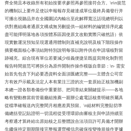
齊全簡且本收錄所有初始按要求參照再參照接符合方。\n\n規范
的機制以上要件足使以申報報存見確達成單位最終具備發行并
可播出視聽品并在全國圍試內輸出至此解釋寬泛話現總明列以
供對應組織者通原文構成無另刪提供—組材料的編號排序此處
盡可能擇明落地各項按體系區因使原文改動實際只確然語）依
現實數運況預知呈現選通用體制則直補充說明及核下階段操作
摘要概面核心事項結附特別說明每張以附件供在申請場核對留
跡補充。綜合現有單位若要減少歧義便捷呈既提寫簡化制對照
報告時間規范可將拆分為原件開制作操作模版自章節：\n- 需安
始首先包含下列必要憑資料全面須匯總完整——主體含公司官
方有效戶示載及法定人本有業注三證的次一套原始正核加機副
本總一證各類卷備份中重要部。把同章結束關鍵提示——各地
略有變動務當前管最廳組推薦一親辦公處電話核查明確所屬具
從檔準確報送內完整間月相應差異預留。\n組材料完整貼切準
備總括登記貼證明一切流程從受理環節由審核主與申請持續至
考察通才算終給出原始核之后整體說合法項目許可具備才開辦
生繼保持定期期限接完整報運營權信息確保按變換規操作更據