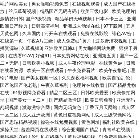
毛片网站美女
|
男女啪啪视频免费
|
在线视频观看
|
成人国产在线播
放
|
丝瓜草莓视频
|
精品国产无码有码
|
欧美三级电影
|
欧美伦理片
|
激情瑟日韩
|
国产3级视频
|
精品孕妇无码视频
|
日本不卡三区
|
亚洲
欧洲日产经典
|
日韩高清福利
|
亚洲成人动漫在线
|
97下载网
|
五月
天黄色网
|
久草国内
|
污开车在线观看
|
免费在线影院
|
绯色AV密
|
在线第一页
|
午夜A片三级
|
成人免费a片黄片
|
波多野洁衣视频
|
主
播资源站
|
久草视频8
|
亚洲欧美日韩a
|
男女啪啪网站免费
|
狠狠干另
类
|
在线看91AV
|
好碰91
|
日本免费网站在线
|
亚洲第五页
|
国产一区
二区无码
|
日韩欧美小视频
|
成人午夜伦理电影
|
在线黄色av
|
日韩
在线看资源
|
欧美一区在线观看
|
午夜免费看片
|
欧美午夜撸吧
|
理
论片电影
|
国产美女视频一区
|
久久深夜福利视频
|
欧美自拍乱伦
|
国产伦国产伦老熟
|
午夜久草福利
|
伦理片在线收看
|
国产精品尤物
在线
|
91影视网免费看
|
精品二区三区
|
日韩欧美爱爱
|
欧美偷拍网
址
|
国产美女一区二区
|
国产精品激情综
|
欧美日韩免费
|
亚洲无码
乱码视频
|
激激激综合网
|
国内无码黄色
|
丁香五月天网站
|
成人区
一区二区
|
成人亚洲欧洲
|
黄色日皮视频网站
|
成人三级视频网站
|
国产思瑞精品视频
|
操碰在线勉费视频
|
黄色网址
|
福利社欧美在线
|
操操天堂
|
羞羞网页在线观看
|
综合亚洲国产精品
|
青青草在视频
|
超碰福利在线
|
伦理剧在线播放
|
黄片福利在线
|
91免费视频播放
|